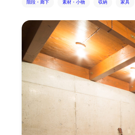
階段・廊下
素材・小物
収納
家具