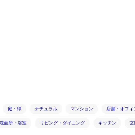
庭・緑
ナチュラル
マンション
店舗・オフィ
洗面所・浴室
リビング・ダイニング
キッチン
玄