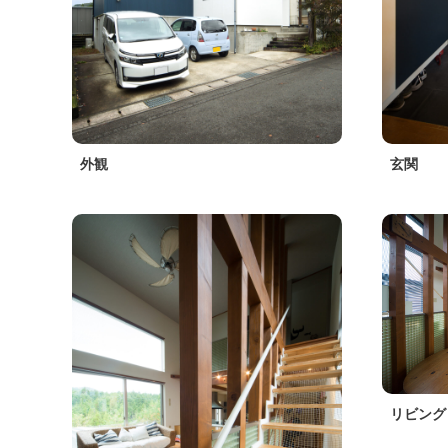
外観
玄関
リビング