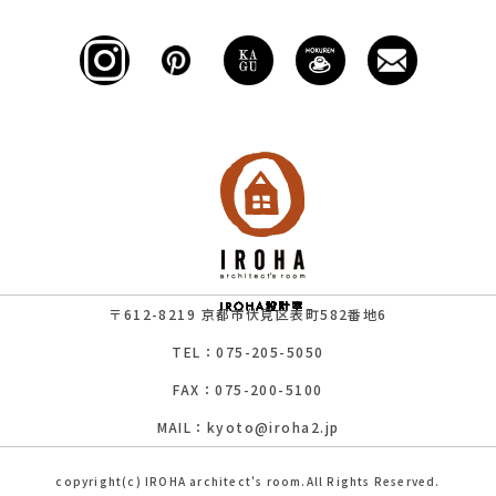
〒612-8219 京都市伏見区表町582番地6
TEL：075-205-5050
FAX：075-200-5100
MAIL：kyoto@iroha2.jp
copyright(c) IROHA architect's room.All Rights Reserved.