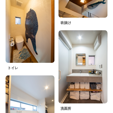
吹抜け
トイレ
洗面所