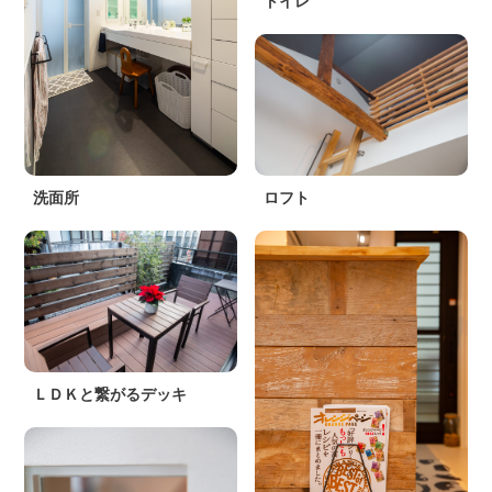
トイレ
洗面所
ロフト
ＬＤＫと繋がるデッキ